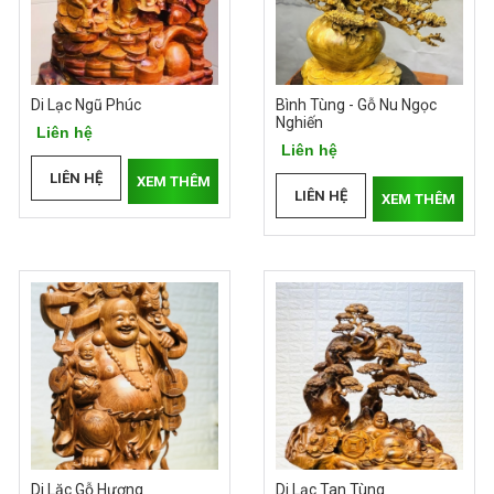
Di Lạc Ngũ Phúc
Bình Tùng - Gỗ Nu Ngọc
Nghiến
Liên hệ
Liên hệ
LIÊN HỆ
XEM THÊM
LIÊN HỆ
XEM THÊM
Di Lặc Gỗ Hương
Di Lạc Tan Tùng