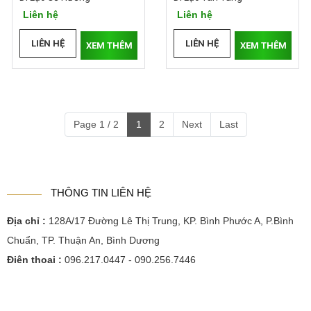
Liên hệ
Liên hệ
LIÊN HỆ
LIÊN HỆ
XEM THÊM
XEM THÊM
Page 1 / 2
1
2
Next
Last
THÔNG TIN LIÊN HỆ
Địa chỉ :
128A/17 Đường Lê Thị Trung, KP. Bình Phước A, P.Bình
Chuẩn, TP. Thuận An, Bình Dương
Điện thoại :
096.217.0447 - 090.256.7446
Email:
dmmanhhung@gmail.com
Website:
http://dogobinhduongmanhhung.com