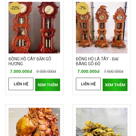
-22%
-7%
ĐỒNG HỒ CÂY ĐẦN GÕ
ĐỒNG HÒ LÁ TÂY - ĐẠI
HƯƠNG
BÀNG GÕ ĐỎ
7.000.000đ
7.000.000đ
9.000.000đ
7.500.000đ
LIÊN HỆ
LIÊN HỆ
XEM THÊM
XEM THÊM