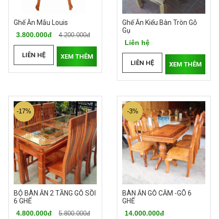
Ghế Ăn Mẫu Louis
Ghế Ăn Kiểu Bàn Tròn Gỗ
Gụ
3.800.000đ
4.200.000đ
Liên hệ
LIÊN HỆ
XEM THÊM
LIÊN HỆ
XEM THÊM
-17%
-3%
BỘ BÀN ĂN 2 TẦNG GỖ SỒI
BÀN ĂN GỖ CĂM -GÕ 6
6 GHẾ
GHẾ
4.800.000đ
14.000.000đ
5.800.000đ