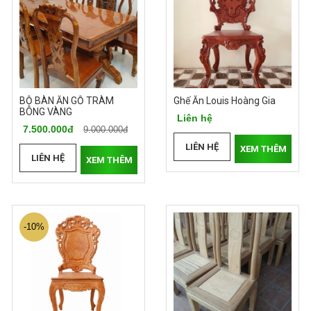
BỘ BÀN ĂN GỖ TRÀM
Ghế Ăn Louis Hoàng Gia
BÔNG VÀNG
Liên hệ
7.500.000đ
9.000.000đ
LIÊN HỆ
XEM THÊM
LIÊN HỆ
XEM THÊM
-10%