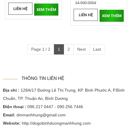
14.500.000đ
LIÊN HỆ
XEM THÊM
LIÊN HỆ
XEM THÊM
Page 1 / 2
1
2
Next
Last
THÔNG TIN LIÊN HỆ
Địa chỉ :
128A/17 Đường Lê Thị Trung, KP. Bình Phước A, P.Bình
Chuẩn, TP. Thuận An, Bình Dương
Điện thoại :
096.217.0447 - 090.256.7446
Email:
dmmanhhung@gmail.com
Website:
http://dogobinhduongmanhhung.com