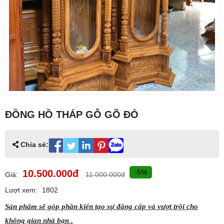
ĐỒNG HỒ THÁP GỖ GÕ ĐỎ
Chia sẻ:
10.500.000đ
-5%
Giá:
11.000.000đ
Lượt xem:
1802
Sản phẩm sẽ góp phần kiến tạo sự đẳng cấp và vượt trội cho
không gian nhà bạn .