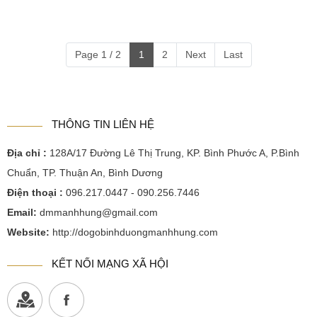
Page 1 / 2
1
2
Next
Last
THÔNG TIN LIÊN HỆ
Địa chỉ :
128A/17 Đường Lê Thị Trung, KP. Bình Phước A, P.Bình
Chuẩn, TP. Thuận An, Bình Dương
Điện thoại :
096.217.0447 - 090.256.7446
Email:
dmmanhhung@gmail.com
Website:
http://dogobinhduongmanhhung.com
KẾT NỐI MẠNG XÃ HỘI