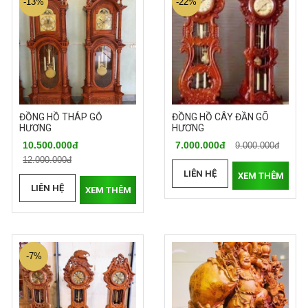
-13%
-22%
ĐỒNG HỒ THÁP GỖ
ĐỒNG HỒ CÂY ĐẦN GÕ
HƯƠNG
HƯƠNG
10.500.000đ
7.000.000đ
9.000.000đ
12.000.000đ
LIÊN HỆ
XEM THÊM
LIÊN HỆ
XEM THÊM
-7%