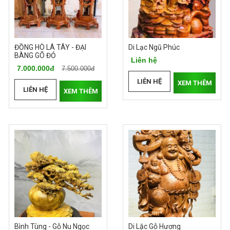
ĐỒNG HÒ LÁ TÂY - ĐẠI
Di Lạc Ngũ Phúc
BÀNG GÕ ĐỎ
Liên hệ
7.000.000đ
7.500.000đ
LIÊN HỆ
XEM THÊM
LIÊN HỆ
XEM THÊM
Bình Tùng - Gỗ Nu Ngọc
Di Lặc Gỗ Hương