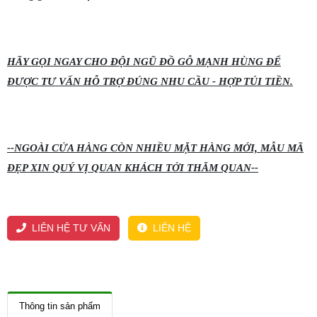
HÃY GỌI NGAY CHO ĐỘI NGŨ ĐỒ GỖ MẠNH HÙNG ĐỂ
ĐƯỢC TƯ VẤN HỖ TRỢ ĐÚNG NHU CẦU - HỢP TÚI TIỀN.
--NGOÀI CỬA HÀNG CÒN NHIỀU MẶT HÀNG MỚI, MẪU MÃ
ĐẸP XIN QUÝ VỊ QUAN KHÁCH TỚI THĂM QUAN--
LIÊN HỆ TƯ VẤN
LIÊN HỆ
Thông tin sản phẩm