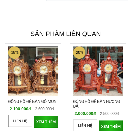
SẢN PHẨM LIÊN QUAN
-19%
-20%
ĐỒNG HỒ ĐẺ BÀN GỖ MUN
ĐÒNG HỒ ĐỂ BÀN HƯƠNG
ĐÁ
2.100.000đ
2.600.000đ
2.000.000đ
2.500.000đ
LIÊN HỆ
XEM THÊM
LIÊN HỆ
XEM THÊM