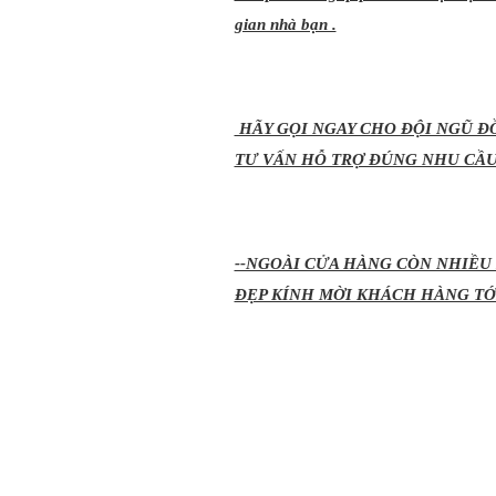
gian nhà bạn .
HÃY GỌI NGAY CHO ĐỘI NGŨ 
TƯ VẤN HỖ TRỢ ĐÚNG NHU CẦU
--NGOÀI CỬA HÀNG CÒN NHIỀU
ĐẸP KÍNH MỜI KHÁCH HÀNG TỚ