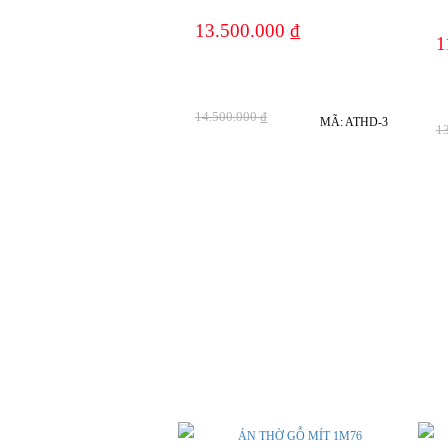
13.500.000
đ
7%
1
14.500.000
đ
MÃ: ATHD-3
1