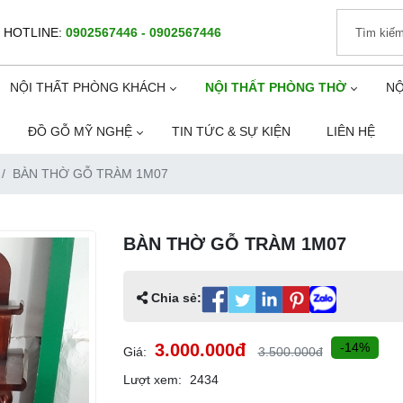
HOTLINE:
0902567446 - 0902567446
NỘI THẤT PHÒNG KHÁCH
NỘI THẤT PHÒNG THỜ
NỘ
ĐỒ GỖ MỸ NGHỆ
TIN TỨC & SỰ KIỆN
LIÊN HỆ
BÀN THỜ GỖ TRÀM 1M07
BÀN THỜ GỖ TRÀM 1M07
Chia sẻ:
3.000.000đ
-14%
Giá:
3.500.000đ
Lượt xem:
2434