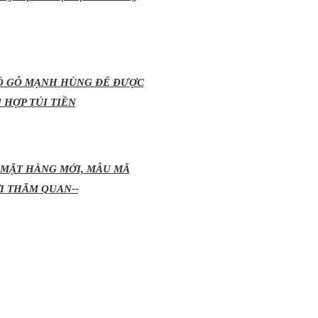
ĐỒ GỖ MẠNH HÙNG ĐỂ ĐƯỢC
 HỢP TÚI TIỀN
 MẶT HÀNG MỚI, MẪU MÃ
I THĂM QUAN--