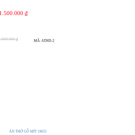
1.500.000
đ
12%
3.000.000
đ
MÃ: ATHD-2