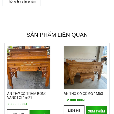
Thông tin sản phẩm
SẢN PHẨM LIÊN QUAN
ÁN THỜ GỖ TRÀM BÔNG
ÁN THỜ GỖ GÕ ĐỎ 1M53
VÀNG LÕI 1m27
12.000.000đ
6.000.000đ
LIÊN HỆ
XEM THÊM