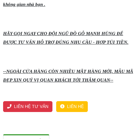
không gian nhà bạn .
HÃY GỌI NGAY CHO ĐỘI NGŨ ĐỒ GỖ MẠNH HÙNG ĐỂ
ĐƯỢC TƯ VẤN HỖ TRỢ ĐÚNG NHU CẦU - HỢP TÚI TIỀN.
--NGOÀI CỬA HÀNG CÒN NHIỀU MẶT HÀNG MỚI, MẪU MÃ
ĐẸP XIN QUÝ VỊ QUAN KHÁCH TỚI THĂM QUAN--
LIÊN HỆ TƯ VẤN
LIÊN HỆ