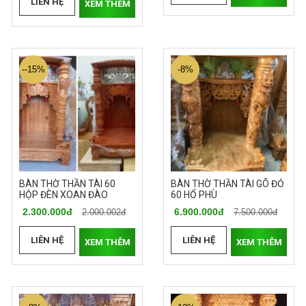
LIÊN HỆ
XEM THÊM
--15%
-8%
BÀN THỜ THẦN TÀI 60
BÀN THỜ THẦN TÀI GÕ ĐỎ
HỘP ĐÈN XOAN ĐÀO
60 HỔ PHÙ
2.300.000đ
6.900.000đ
2.000.002đ
7.500.000đ
LIÊN HỆ
LIÊN HỆ
XEM THÊM
XEM THÊM