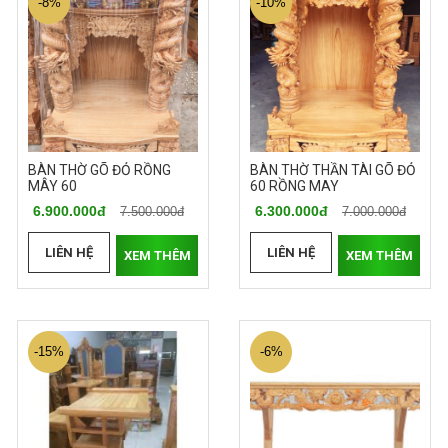
-8%
-10%
BÀN THỜ GÕ ĐỎ RỒNG
BÀN THỜ THẦN TÀI GÕ ĐỎ
MÂY 60
60 RỒNG MAY
6.900.000đ
6.300.000đ
7.500.000đ
7.000.000đ
LIÊN HỆ
LIÊN HỆ
XEM THÊM
XEM THÊM
-15%
-6%