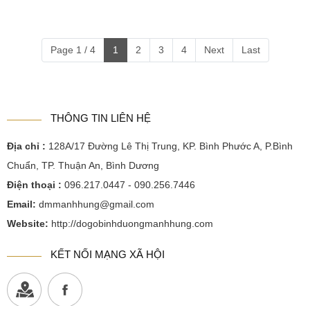
Page 1 / 4
1
2
3
4
Next
Last
THÔNG TIN LIÊN HỆ
Địa chỉ :
128A/17 Đường Lê Thị Trung, KP. Bình Phước A, P.Bình
Chuẩn, TP. Thuận An, Bình Dương
Điện thoại :
096.217.0447 - 090.256.7446
Email:
dmmanhhung@gmail.com
Website:
http://dogobinhduongmanhhung.com
KẾT NỐI MẠNG XÃ HỘI