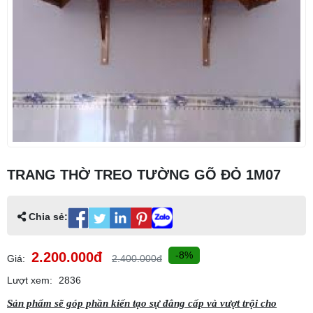
TRANG THỜ TREO TƯỜNG GÕ ĐỎ 1M07
Chia sẻ:
2.200.000đ
-8%
Giá:
2.400.000đ
Lượt xem:
2836
Sản phẩm sẽ góp phần kiến tạo sự đẳng cấp và vượt trội cho