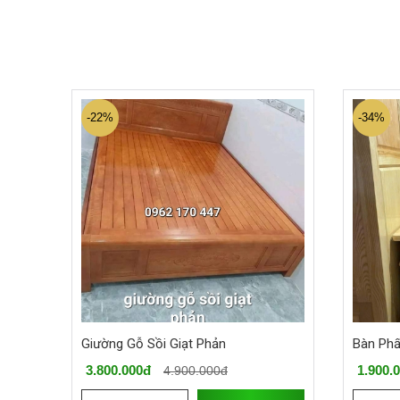
-22%
-34%
Giường Gỗ Sồi Giạt Phản
Bàn Ph
3.800.000đ
1.900.
4.900.000đ