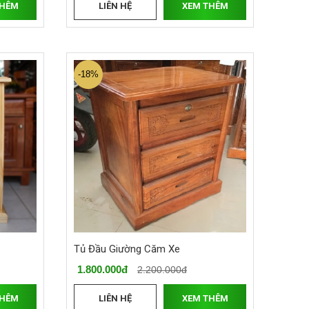
THÊM
LIÊN HỆ
XEM THÊM
-18%
Tủ Đầu Giường Căm Xe
1.800.000đ
2.200.000đ
THÊM
LIÊN HỆ
XEM THÊM