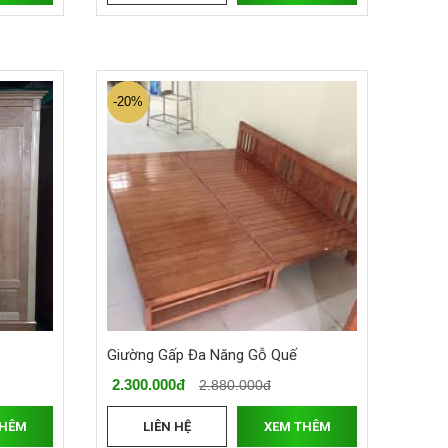
-20%
Giường Gấp Đa Năng Gỗ Quế
2.300.000đ
2.880.000đ
THÊM
LIÊN HỆ
XEM THÊM