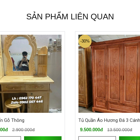
SẢN PHẨM LIÊN QUAN
-30%
ấn Gỗ Thông
Tủ Quần Áo Hương Đá 3 Cán
000đ
9.500.000đ
2.900.000đ
13.500.000đ