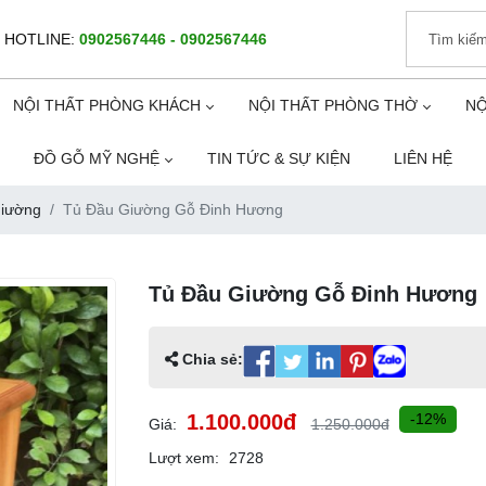
HOTLINE:
0902567446 - 0902567446
NỘI THẤT PHÒNG KHÁCH
NỘI THẤT PHÒNG THỜ
NỘ
ĐỒ GỖ MỸ NGHỆ
TIN TỨC & SỰ KIỆN
LIÊN HỆ
iường
Tủ Đầu Giường Gỗ Đinh Hương
Tủ Đầu Giường Gỗ Đinh Hương
Chia sẻ:
1.100.000đ
-12%
Giá:
1.250.000đ
Lượt xem:
2728