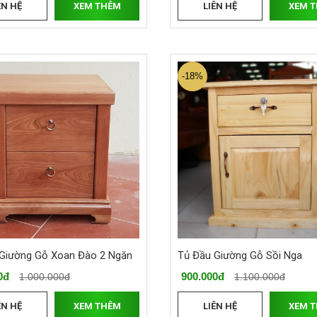
ÊN HỆ
XEM THÊM
LIÊN HỆ
XEM 
-18%
Giường Gỗ Xoan Đào 2 Ngăn
Tủ Đầu Giường Gỗ Sồi Nga
0đ
900.000đ
1.000.000đ
1.100.000đ
ÊN HỆ
XEM THÊM
LIÊN HỆ
XEM 