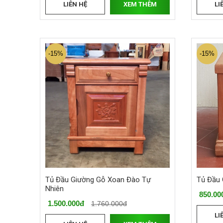
LIÊN HỆ
XEM THÊM
LI
-15%
-15%
Tủ Đầu Giường Gỗ Xoan Đào Tự
Tủ Đầu 
Nhiên
850.00
1.500.000đ
1.760.000đ
LI