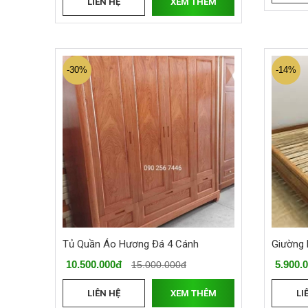
LIÊN HỆ
XEM THÊM
-30%
-14%
Tủ Quần Áo Hương Đá 4 Cánh
Giường
10.500.000đ
5.900.
15.000.000đ
LIÊN HỆ
XEM THÊM
LI