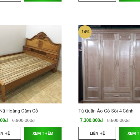
-14%
 Nữ Hoàng Căm Gỗ
Tủ Quần Áo Gỗ Sồi 4 Cánh
000đ
7.300.000đ
6.900.000đ
8.500.000đ
ÊN HỆ
XEM THÊM
LIÊN HỆ
XEM 